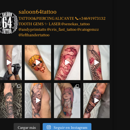
saloon64tattoo
TATTOO&PIERCING
ALICANTE
📞+34691973132
TOOTH GEMS ✨
LASER
@senekas_tattoo
@andyprimtatts
@cris_fast_tattoo
@catogemzz
@lefthandertattoo
Cargar más
Seguir en Instagram