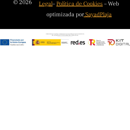
© 2026
Legal
–
Política de Cookies
– Web
optimizada por
SayadPlaja