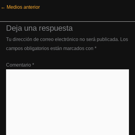
←
Medios anterior
Deja una respuesta
Tu dirección de correo electrónico no será publicada.
Los
campos obligatorios están marcados con
*
Comentario
*