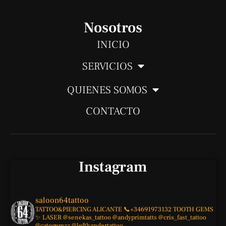
n
t
t
e
t
e
s
a
b
u
Nosotros
a
g
o
b
INICIO
p
r
o
e
SERVICIOS
p
a
k
m
-
QUIENES SOMOS
f
CONTACTO
Instagram
saloon64tattoo
TATTOO&PIERCING
ALICANTE
📞+34691973132
TOOTH GEMS
✨
LASER
@senekas_tattoo
@andyprimtatts
@cris_fast_tattoo
@catogemzz
@lefthandertattoo