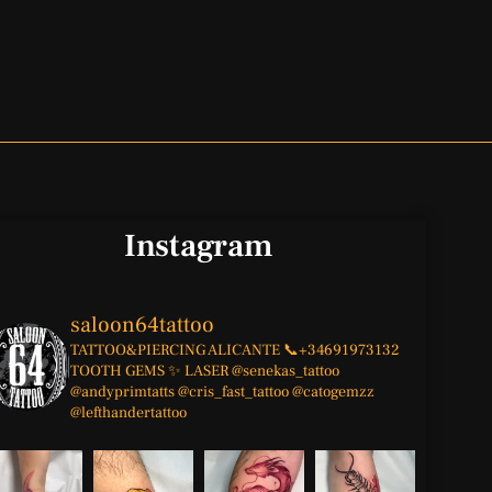
Instagram
saloon64tattoo
TATTOO&PIERCING
ALICANTE
📞+34691973132
TOOTH GEMS ✨
LASER
@senekas_tattoo
@andyprimtatts
@cris_fast_tattoo
@catogemzz
@lefthandertattoo