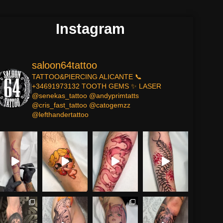
Instagram
saloon64tattoo
TATTOO&PIERCING
ALICANTE
📞
+34691973132
TOOTH GEMS ✨
LASER
@senekas_tattoo
@andyprimtatts
@cris_fast_tattoo
@catogemzz
@lefthandertattoo