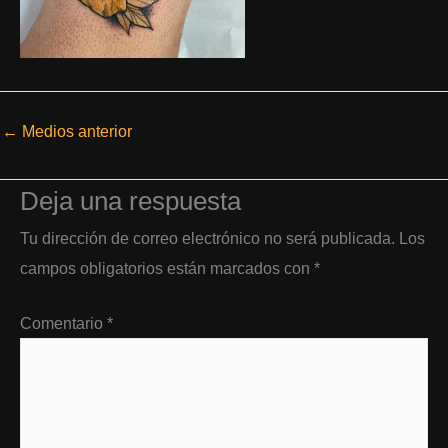
←
Medios anterior
Deja una respuesta
Tu dirección de correo electrónico no será publicada.
Los
campos obligatorios están marcados con
*
Comentario
*