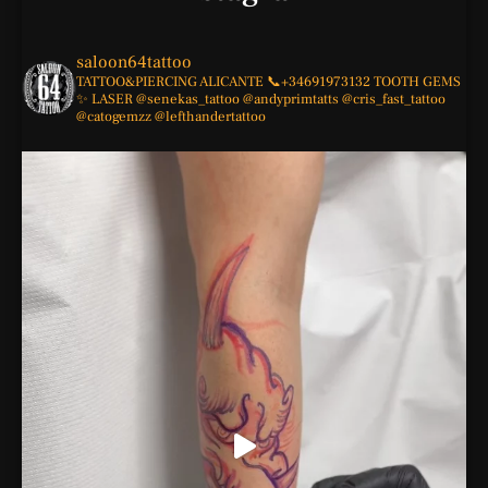
saloon64tattoo
TATTOO&PIERCING
ALICANTE
📞+34691973132
TOOTH GEMS
✨
LASER
@senekas_tattoo
@andyprimtatts
@cris_fast_tattoo
@catogemzz
@lefthandertattoo