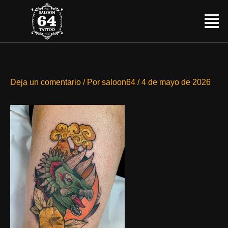
Ir
Menú
al
contenido
Deja un comentario
/ Por
saloon64
/
4 de mayo de 2026