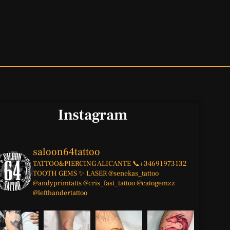
Instagram
saloon64tattoo
TATTOO&PIERCING
ALICANTE
📞+34691973132
TOOTH GEMS ✨
LASER
@senekas_tattoo
@andyprimtatts
@cris_fast_tattoo
@catogemzz
@lefthandertattoo