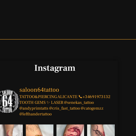
Instagram
saloon64tattoo
TATTOO&PIERCING
ALICANTE
📞+34691973132
TOOTH GEMS ✨
LASER
@senekas_tattoo
@andyprimtatts
@cris_fast_tattoo
@catogemzz
@lefthandertattoo