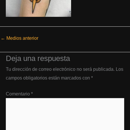
←
Medios anterior
Deja una respuesta
Tu dirección de correo electrónico no será publicada.
Los
campos obligatorios están marcados con
*
Comentario
*