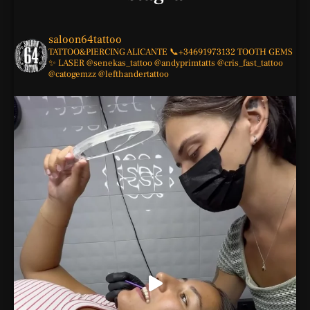
saloon64tattoo
TATTOO&PIERCING
ALICANTE
📞+34691973132
TOOTH GEMS
✨
LASER
@senekas_tattoo
@andyprimtatts
@cris_fast_tattoo
@catogemzz
@lefthandertattoo