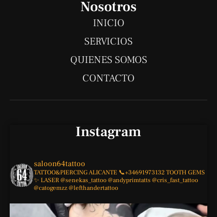
e
s
a
b
u
Nosotros
a
g
o
b
INICIO
p
r
o
e
SERVICIOS
p
a
k
QUIENES SOMOS
m
-
f
CONTACTO
Instagram
saloon64tattoo
TATTOO&PIERCING
ALICANTE
📞+34691973132
TOOTH GEMS
✨
LASER
@senekas_tattoo
@andyprimtatts
@cris_fast_tattoo
@catogemzz
@lefthandertattoo