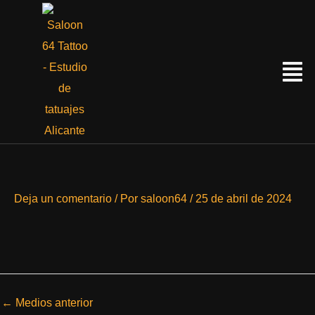
Ir
al
contenido
Menú
Deja un comentario
/ Por
saloon64
/
25 de abril de 2024
←
Medios anterior