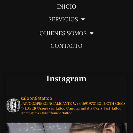
a
g
o
b
INICIO
p
r
o
e
SERVICIOS
p
a
k
m
-
QUIENES SOMOS
f
CONTACTO
Instagram
saloon64tattoo
TATTOO&PIERCING
ALICANTE
📞+34691973132
TOOTH GEMS
✨
LASER
@senekas_tattoo
@andyprimtatts
@cris_fast_tattoo
@catogemzz
@lefthandertattoo