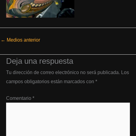
←
Medios anterior
Deja una respuesta
Tu dirección de correo electrónico no será publicada.
Los
campos obligatorios están marcados con
*
Comentario
*