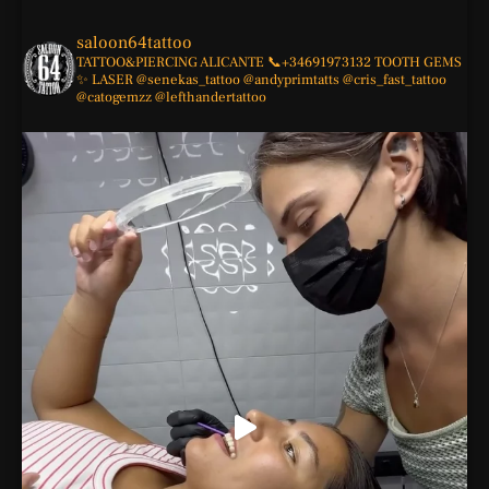
saloon64tattoo
TATTOO&PIERCING
ALICANTE
📞+34691973132
TOOTH GEMS
✨
LASER
@senekas_tattoo
@andyprimtatts
@cris_fast_tattoo
@catogemzz
@lefthandertattoo