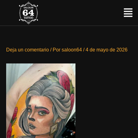
Ir
Menú
al
contenido
Deja un comentario
/ Por
saloon64
/
4 de mayo de 2026