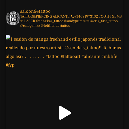
saloon64tattoo
TATTOO&PIERCING
ALICANTE
📞+34691973132
TOOTH GEMS
✨
LASER
@senekas_tattoo
@andyprimtatts
@cris_fast_tattoo
@catogemzz
@lefthandertattoo