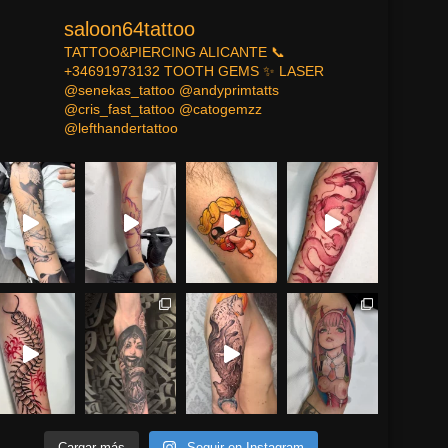
saloon64tattoo
TATTOO&PIERCING
ALICANTE
📞
+34691973132
TOOTH GEMS ✨
LASER
@senekas_tattoo
@andyprimtatts
@cris_fast_tattoo
@catogemzz
@lefthandertattoo
Cargar más
Seguir en Instagram