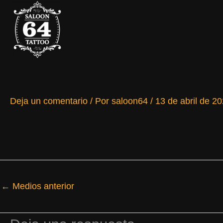
Ir
al
contenido
Deja un comentario
/ Por
saloon64
/
13 de abril de 2
←
Medios anterior