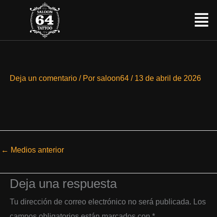
Ir
Menú
al
contenido
Deja un comentario
/ Por
saloon64
/
13 de abril de 2026
←
Medios anterior
Deja una respuesta
Tu dirección de correo electrónico no será publicada.
Los
campos obligatorios están marcados con
*