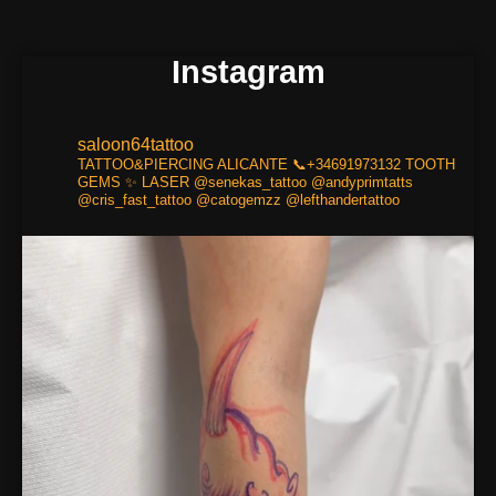
Instagram
saloon64tattoo
TATTOO&PIERCING
ALICANTE
📞+34691973132
TOOTH
GEMS ✨
LASER
@senekas_tattoo
@andyprimtatts
@cris_fast_tattoo
@catogemzz
@lefthandertattoo