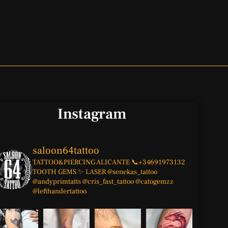
Instagram
saloon64tattoo
TATTOO&PIERCING
ALICANTE
📞+34691973132
TOOTH GEMS ✨
LASER
@senekas_tattoo
@andyprimtatts
@cris_fast_tattoo
@catogemzz
@lefthandertattoo