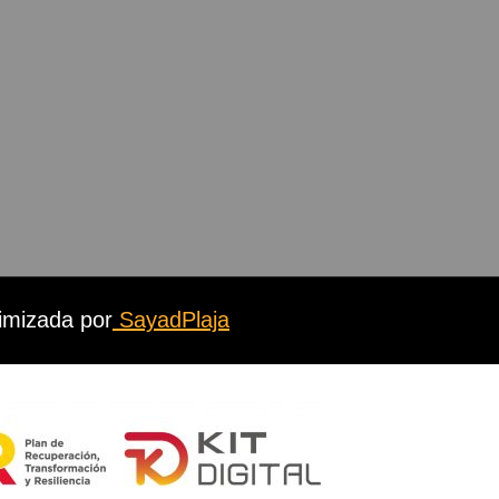
imizada por
SayadPlaja