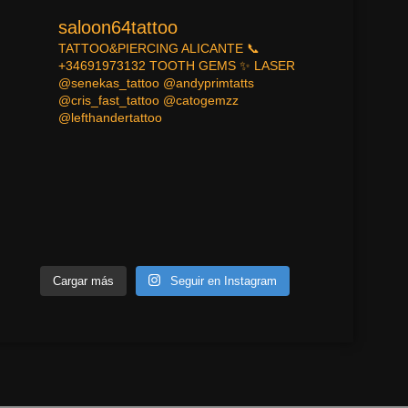
saloon64tattoo
TATTOO&PIERCING
ALICANTE
📞
+34691973132
TOOTH GEMS ✨
LASER
@senekas_tattoo
@andyprimtatts
@cris_fast_tattoo
@catogemzz
@lefthandertattoo
Cargar más
Seguir en Instagram