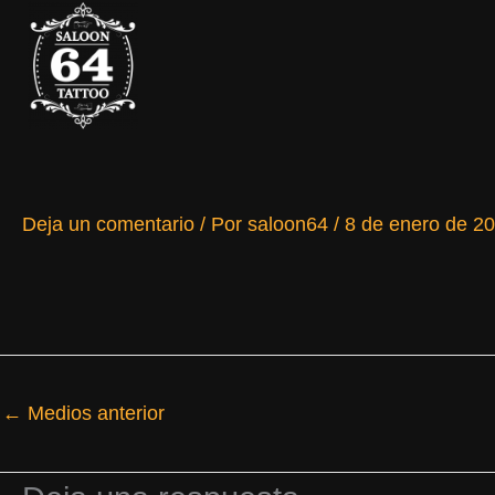
Ir
al
contenido
Deja un comentario
/ Por
saloon64
/
8 de enero de 2
←
Medios anterior