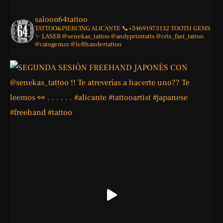
saloon64tattoo
TATTOO&PIERCING
ALICANTE
📞+34691973132
TOOTH GEMS
✨
LASER
@senekas_tattoo
@andyprimtatts
@cris_fast_tattoo
@catogemzz
@lefthandertattoo