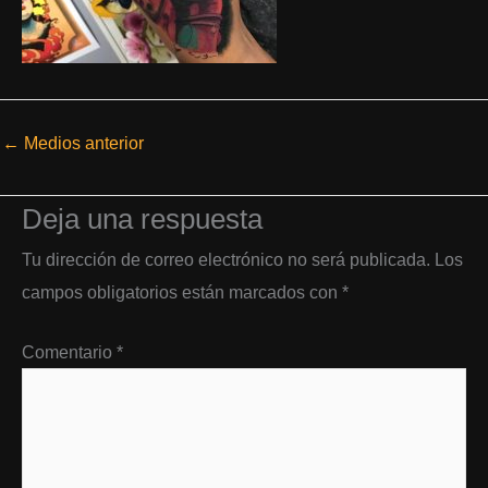
←
Medios anterior
Deja una respuesta
Tu dirección de correo electrónico no será publicada.
Los
campos obligatorios están marcados con
*
Comentario
*