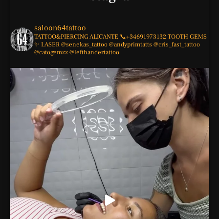
saloon64tattoo
TATTOO&PIERCING
ALICANTE
📞+34691973132
TOOTH GEMS
✨
LASER
@senekas_tattoo
@andyprimtatts
@cris_fast_tattoo
@catogemzz
@lefthandertattoo