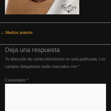
←
Medios anterior
Deja una respuesta
Tu dirección de correo electrónico no será publicada.
Los
campos obligatorios están marcados con
*
Comentario
*