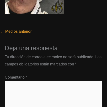
←
Medios anterior
Deja una respuesta
Tu dirección de correo electrónico no será publicada.
Los
campos obligatorios están marcados con
*
Comentario
*