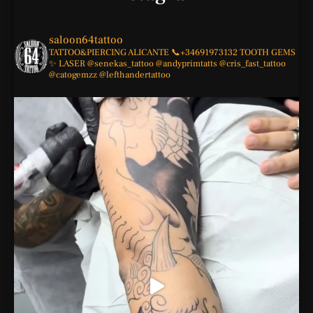
saloon64tattoo
TATTOO&PIERCING
ALICANTE
📞+34691973132
TOOTH GEMS
✨
LASER
@senekas_tattoo
@andyprimtatts
@cris_fast_tattoo
@catogemzz
@lefthandertattoo