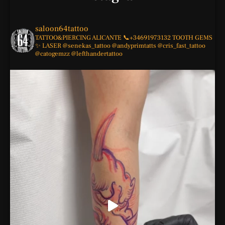
saloon64tattoo
TATTOO&PIERCING
ALICANTE
📞+34691973132
TOOTH GEMS
✨
LASER
@senekas_tattoo
@andyprimtatts
@cris_fast_tattoo
@catogemzz
@lefthandertattoo