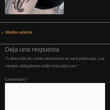
←
Medios anterior
Deja una respuesta
Tu dirección de correo electrónico no será publicada.
Los
campos obligatorios están marcados con
*
Comentario
*