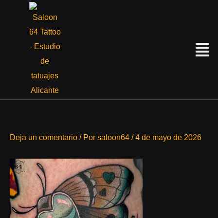
Ir
al
contenido
Menú
Deja un comentario
/ Por
saloon64
/
4 de mayo de 2026