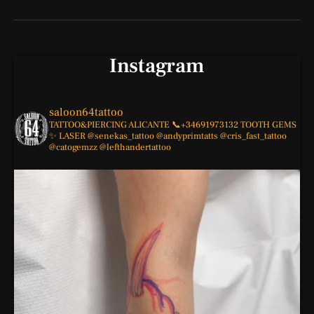
Instagram
saloon64tattoo
TATTOO&PIERCING
ALICANTE
📞+34691973132
TOOTH GEMS
✨
LASER
@senekas_tattoo
@andyprimtatts
@cris_fast_tattoo
@catogemzz
@lefthandertattoo