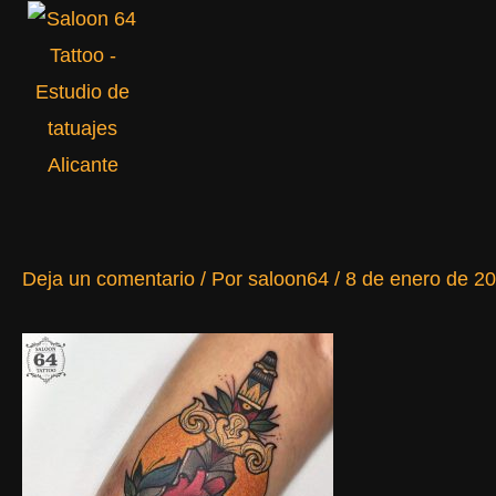
Ir
al
contenido
Deja un comentario
/ Por
saloon64
/
8 de enero de 2