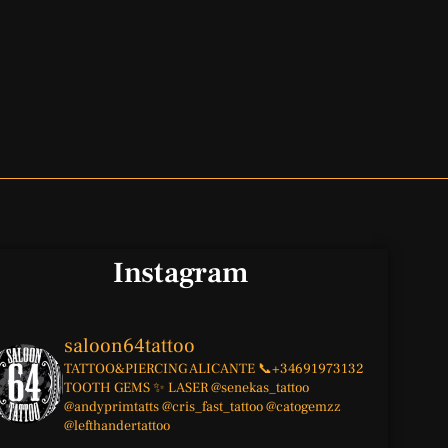
Instagram
saloon64tattoo
TATTOO&PIERCING
ALICANTE
📞+34691973132
TOOTH GEMS ✨
LASER
@senekas_tattoo
@andyprimtatts
@cris_fast_tattoo
@catogemzz
@lefthandertattoo