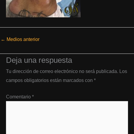
←
Medios anterior
Deja una respuesta
Tu dirección de correo electrónico no será publicada.
Los
campos obligatorios están marcados con
*
Comentario
*