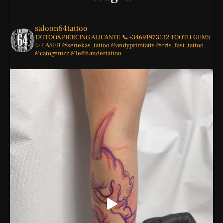
saloon64tattoo
TATTOO&PIERCING
ALICANTE
📞+34691973132
TOOTH GEMS
✨
LASER
@senekas_tattoo
@andyprimtatts
@cris_fast_tattoo
@catogemzz
@lefthandertattoo