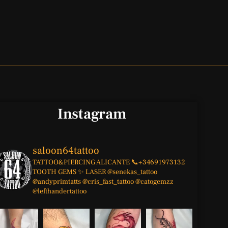
Instagram
saloon64tattoo
TATTOO&PIERCING
ALICANTE
📞+34691973132
TOOTH GEMS ✨
LASER
@senekas_tattoo
@andyprimtatts
@cris_fast_tattoo
@catogemzz
@lefthandertattoo