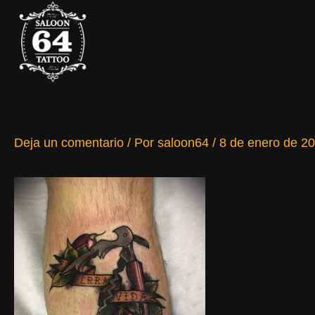
Ir
al
contenido
Deja un comentario
/ Por
saloon64
/
8 de enero de 2