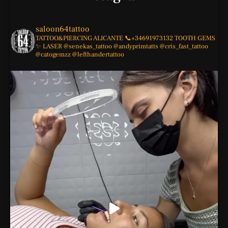
saloon64tattoo
TATTOO&PIERCING
ALICANTE
📞+34691973132
TOOTH GEMS
✨
LASER
@senekas_tattoo
@andyprimtatts
@cris_fast_tattoo
@catogemzz
@lefthandertattoo