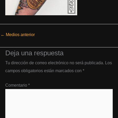
←
Medios anterior
Deja una respuesta
Tu dirección de correo electrónico no será publicada.
Los
campos obligatorios están marcados con
*
Comentario
*