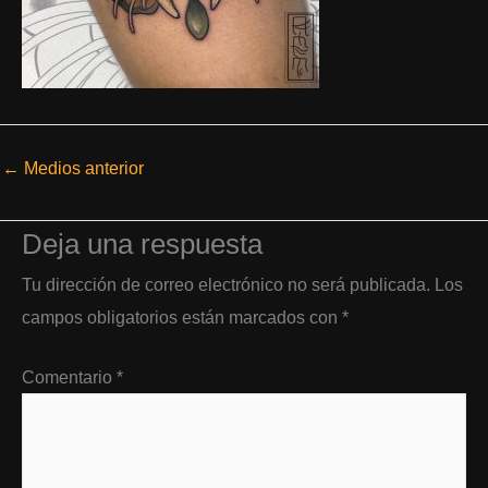
←
Medios anterior
Deja una respuesta
Tu dirección de correo electrónico no será publicada.
Los
campos obligatorios están marcados con
*
Comentario
*