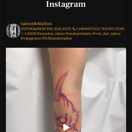
Instagram
saloon64tattoo
TATTOO&PIERCING
ALICANTE
📞+34691973132
TOOTH GEMS
✨
LASER
@senekas_tattoo
@andyprimtatts
@cris_fast_tattoo
@catogemzz
@lefthandertattoo