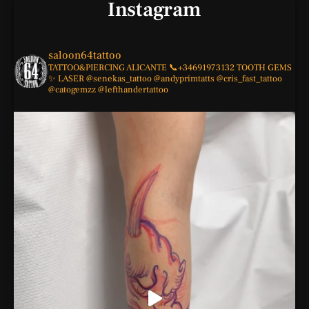
Instagram
saloon64tattoo
TATTOO&PIERCING
ALICANTE
📞+34691973132
TOOTH GEMS
✨
LASER
@senekas_tattoo
@andyprimtatts
@cris_fast_tattoo
@catogemzz
@lefthandertattoo