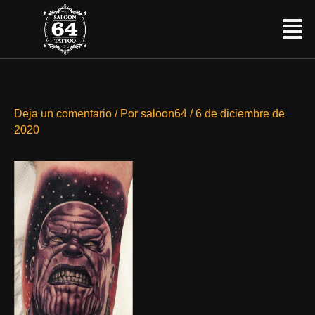
Ir
Menú
al
contenido
Deja un comentario
/ Por
saloon64
/
6 de diciembre de
2020