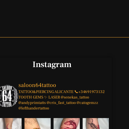
Instagram
saloon64tattoo
TATTOO&PIERCING
ALICANTE
📞+34691973132
TOOTH GEMS ✨
LASER
@senekas_tattoo
@andyprimtatts
@cris_fast_tattoo
@catogemzz
@lefthandertattoo