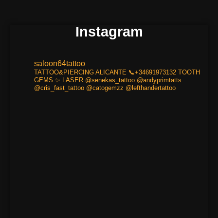
Instagram
saloon64tattoo
TATTOO&PIERCING
ALICANTE
📞+34691973132
TOOTH
GEMS ✨
LASER
@senekas_tattoo
@andyprimtatts
@cris_fast_tattoo
@catogemzz
@lefthandertattoo