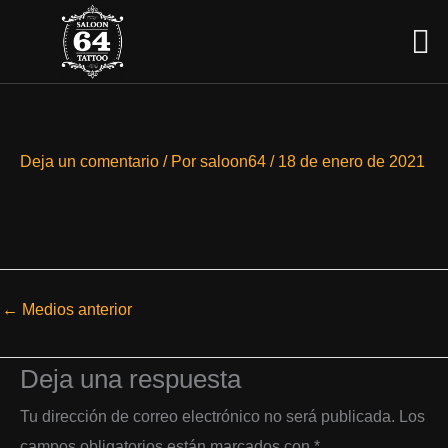
Ir
Men
al
contenido
Deja un comentario
/ Por
saloon64
/
18 de enero de 2021
←
Medios anterior
Deja una respuesta
Tu dirección de correo electrónico no será publicada.
Los
campos obligatorios están marcados con
*