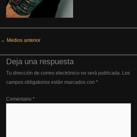
←
Medios anterior
Deja una respuesta
Tu dirección de correo electrónico no será publicada.
Los
campos obligatorios están marcados con
*
Comentario
*