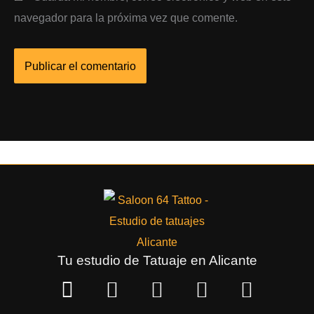
navegador para la próxima vez que comente.
Tu estudio de Tatuaje en Alicante
P
W
I
F
Y
h
h
n
a
o