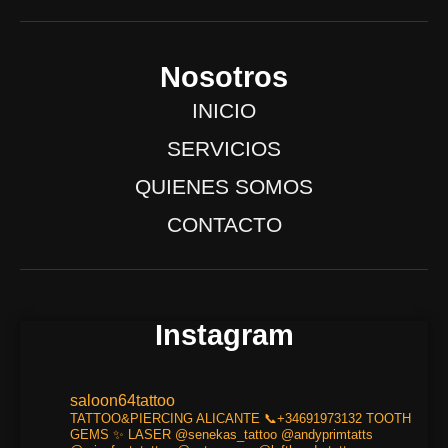
o
a
s
c
u
n
t
t
e
t
e
s
a
b
u
Nosotros
a
g
o
b
INICIO
p
r
o
e
SERVICIOS
p
a
k
m
-
QUIENES SOMOS
f
CONTACTO
Instagram
saloon64tattoo
TATTOO&PIERCING
ALICANTE
📞+34691973132
TOOTH
GEMS ✨
LASER
@senekas_tattoo
@andyprimtatts