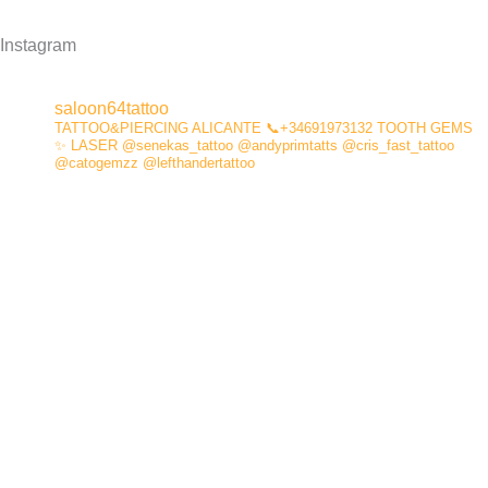
Instagram
saloon64tattoo
TATTOO&PIERCING
ALICANTE
📞+34691973132
TOOTH GEMS
✨
LASER
@senekas_tattoo
@andyprimtatts
@cris_fast_tattoo
@catogemzz
@lefthandertattoo