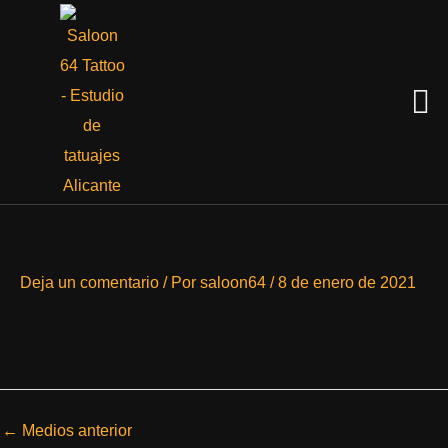
Ir
al
contenido
Men
Deja un comentario
/ Por
saloon64
/
8 de enero de 2021
←
Medios anterior