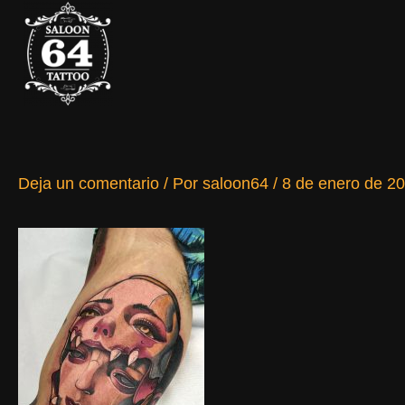
Ir
al
contenido
Deja un comentario
/ Por
saloon64
/
8 de enero de 2