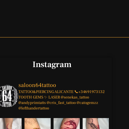
Instagram
saloon64tattoo
TATTOO&PIERCING
ALICANTE
📞+34691973132
TOOTH GEMS ✨
LASER
@senekas_tattoo
@andyprimtatts
@cris_fast_tattoo
@catogemzz
@lefthandertattoo