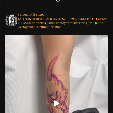
saloon64tattoo
TATTOO&PIERCING
ALICANTE
📞+34691973132
TOOTH GEMS
✨
LASER
@senekas_tattoo
@andyprimtatts
@cris_fast_tattoo
@catogemzz
@lefthandertattoo