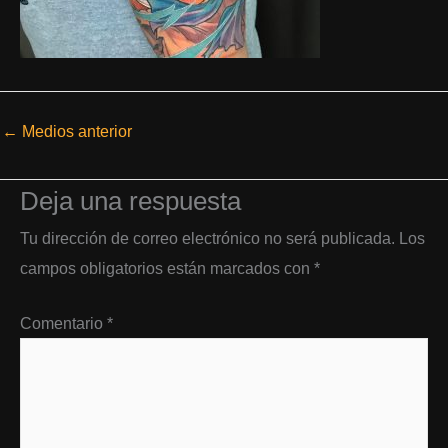
←
Medios anterior
Deja una respuesta
Tu dirección de correo electrónico no será publicada.
Los
campos obligatorios están marcados con
*
Comentario
*