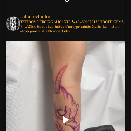
saloon64tattoo
TATTOO&PIERCING
ALICANTE
📞+34691973132
TOOTH GEMS
✨
LASER
@senekas_tattoo
@andyprimtatts
@cris_fast_tattoo
@catogemzz
@lefthandertattoo