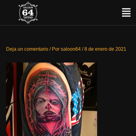
Ir
Menú
al
contenido
Deja un comentario
/ Por
saloon64
/
8 de enero de 2021