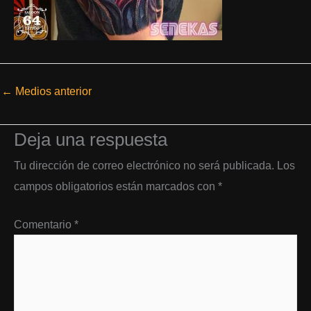
←
Medios anterior
Deja una respuesta
Tu dirección de correo electrónico no será publicada.
Los
campos obligatorios están marcados con
*
Comentario
*