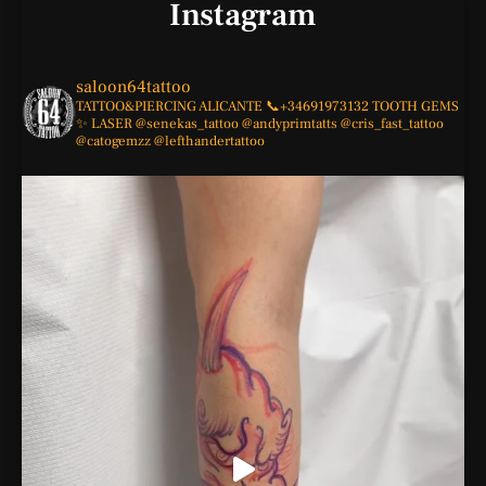
Instagram
saloon64tattoo
TATTOO&PIERCING
ALICANTE
📞+34691973132
TOOTH GEMS
✨
LASER
@senekas_tattoo
@andyprimtatts
@cris_fast_tattoo
@catogemzz
@lefthandertattoo