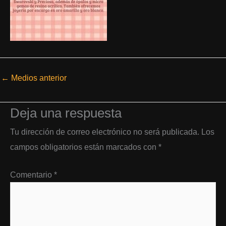
←
Medios anterior
Deja una respuesta
Tu dirección de correo electrónico no será publicada.
Los
campos obligatorios están marcados con
*
Comentario
*