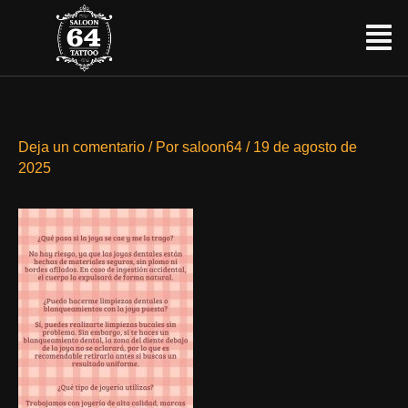
Ir
Menú
al
contenido
Deja un comentario
/ Por
saloon64
/
19 de agosto de
2025