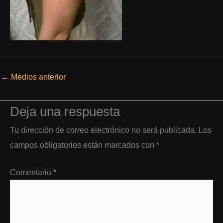
←
Medios anterior
Deja una respuesta
Tu dirección de correo electrónico no será publicada.
Los
campos obligatorios están marcados con
*
Comentario
*