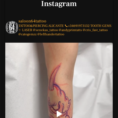
Instagram
saloon64tattoo
TATTOO&PIERCING
ALICANTE
📞+34691973132
TOOTH GEMS
✨
LASER
@senekas_tattoo
@andyprimtatts
@cris_fast_tattoo
@catogemzz
@lefthandertattoo