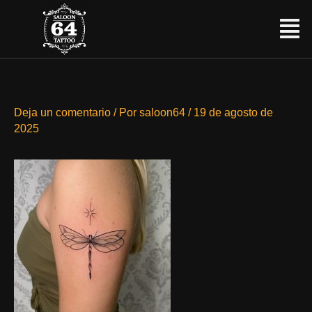
Ir
Menú
al
contenido
Deja un comentario
/ Por
saloon64
/
19 de agosto de
2025