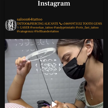
Instagram
saloon64tattoo
TATTOO&PIERCING
ALICANTE
📞+34691973132
TOOTH GEMS
✨
LASER
@senekas_tattoo
@andyprimtatts
@cris_fast_tattoo
@catogemzz
@lefthandertattoo