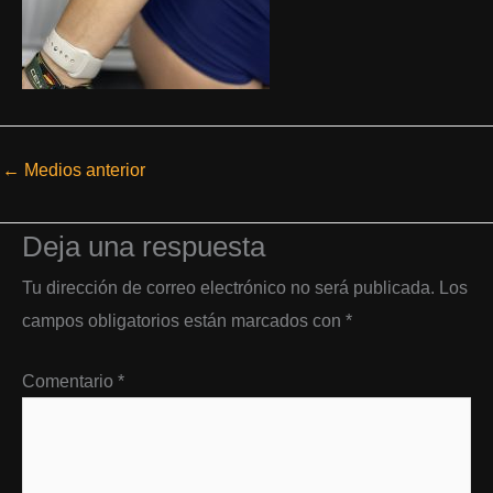
←
Medios anterior
Deja una respuesta
Tu dirección de correo electrónico no será publicada.
Los
campos obligatorios están marcados con
*
Comentario
*