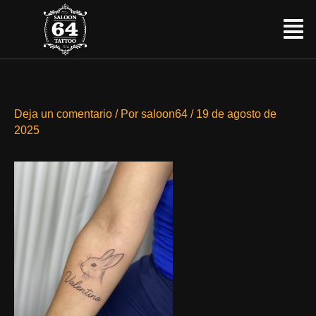
Ir
Menú
al
contenido
Deja un comentario
/ Por
saloon64
/
19 de agosto de
2025