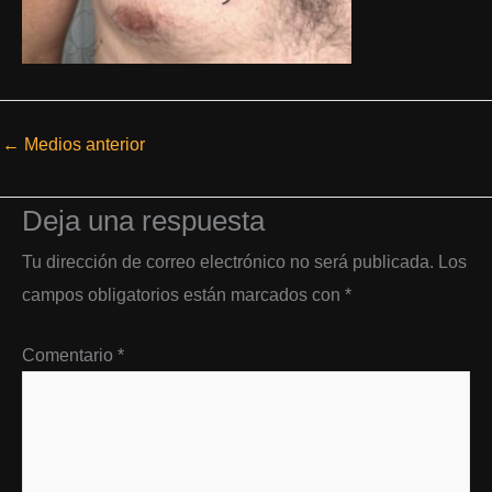
←
Medios anterior
Deja una respuesta
Tu dirección de correo electrónico no será publicada.
Los
campos obligatorios están marcados con
*
Comentario
*