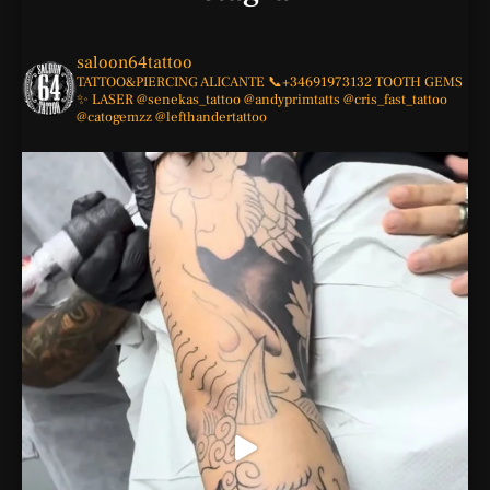
saloon64tattoo
TATTOO&PIERCING
ALICANTE
📞+34691973132
TOOTH GEMS
✨
LASER
@senekas_tattoo
@andyprimtatts
@cris_fast_tattoo
@catogemzz
@lefthandertattoo