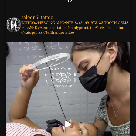
saloon64tattoo
TATTOO&PIERCING
ALICANTE
📞+34691973132
TOOTH GEMS
✨
LASER
@senekas_tattoo
@andyprimtatts
@cris_fast_tattoo
@catogemzz
@lefthandertattoo