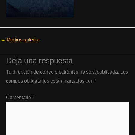
←
Medios anterior
Deja una respuesta
Tu dirección de correo electrónico no será publicada.
Los
campos obligatorios están marcados con
*
Comentario
*