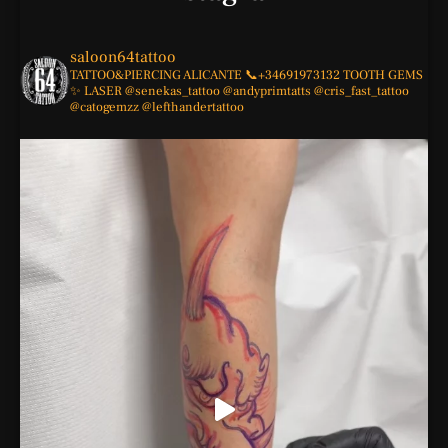
saloon64tattoo
TATTOO&PIERCING
ALICANTE
📞+34691973132
TOOTH GEMS
✨
LASER
@senekas_tattoo
@andyprimtatts
@cris_fast_tattoo
@catogemzz
@lefthandertattoo