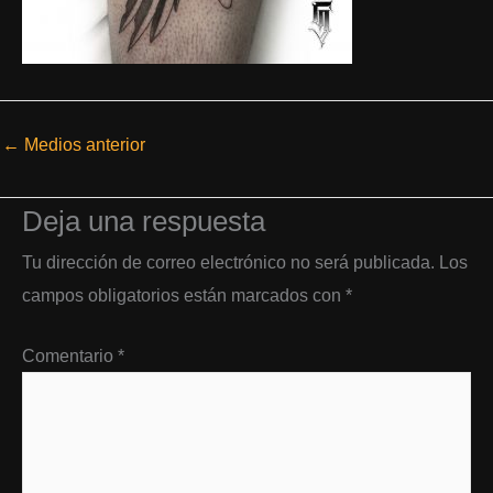
←
Medios anterior
Deja una respuesta
Tu dirección de correo electrónico no será publicada.
Los
campos obligatorios están marcados con
*
Comentario
*