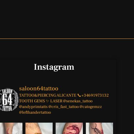
Instagram
saloon64tattoo
TATTOO&PIERCING
ALICANTE
📞+34691973132
TOOTH GEMS ✨
LASER
@senekas_tattoo
@andyprimtatts
@cris_fast_tattoo
@catogemzz
@lefthandertattoo