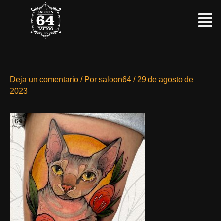
Ir
Menú
al
contenido
Deja un comentario
/ Por
saloon64
/
29 de agosto de
2023