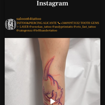
Instagram
saloon64tattoo
TATTOO&PIERCING
ALICANTE
📞+34691973132
TOOTH GEMS
✨
LASER
@senekas_tattoo
@andyprimtatts
@cris_fast_tattoo
@catogemzz
@lefthandertattoo