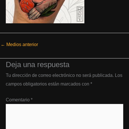
←
Medios anterior
Deja una respuesta
Tu dirección de correo electrónico no será publicada.
Los
campos obligatorios están marcados con
*
Comentario
*