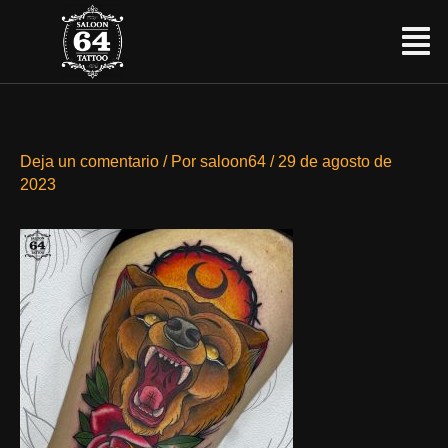
Ir
Menú
al
contenido
Deja un comentario
/ Por
saloon64
/
29 de agosto de
2023