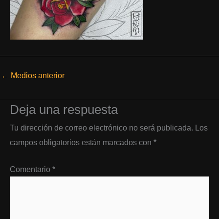
←
Medios anterior
Deja una respuesta
Tu dirección de correo electrónico no será publicada.
Los
campos obligatorios están marcados con
*
Comentario
*