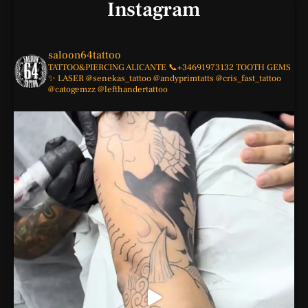
Instagram
saloon64tattoo
TATTOO&PIERCING
ALICANTE
📞+34691973132
TOOTH GEMS
✨
LASER
@senekas_tattoo
@andyprimtatts
@cris_fast_tattoo
@catogemzz
@lefthandertattoo