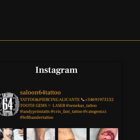
Instagram
saloon64tattoo
TATTOO&PIERCING
ALICANTE
📞+34691973132
TOOTH GEMS ✨
LASER
@senekas_tattoo
@andyprimtatts
@cris_fast_tattoo
@catogemzz
@lefthandertattoo