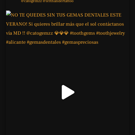
@catogemzz
@lefthandertattoo