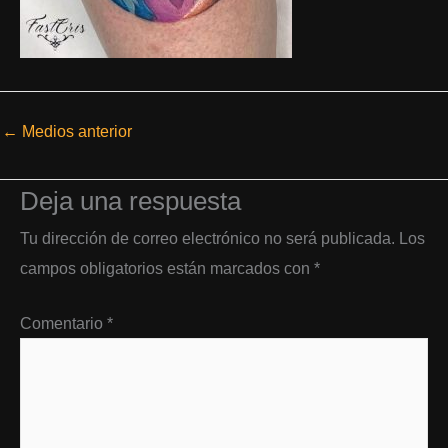
←
Medios anterior
Deja una respuesta
Tu dirección de correo electrónico no será publicada.
Los
campos obligatorios están marcados con
*
Comentario
*