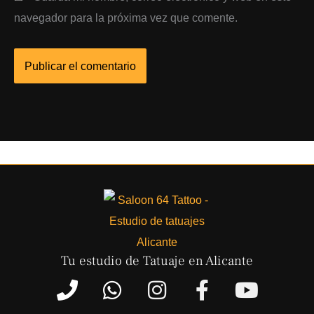
navegador para la próxima vez que comente.
Tu estudio de Tatuaje en Alicante
P
W
I
F
Y
h
h
n
a
o