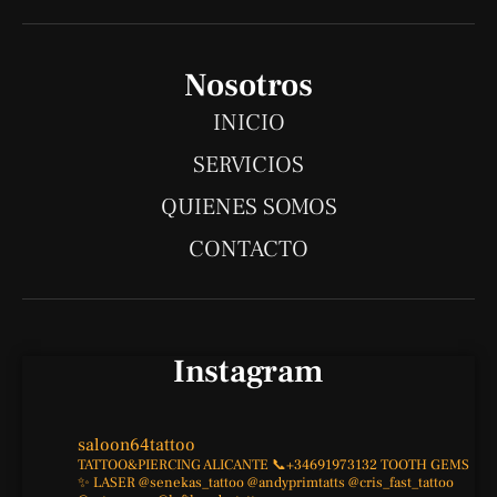
o
a
s
c
u
n
t
t
e
t
e
s
a
b
u
Nosotros
a
g
o
b
INICIO
p
r
o
e
SERVICIOS
p
a
k
QUIENES SOMOS
m
-
f
CONTACTO
Instagram
saloon64tattoo
TATTOO&PIERCING
ALICANTE
📞+34691973132
TOOTH GEMS
✨
LASER
@senekas_tattoo
@andyprimtatts
@cris_fast_tattoo