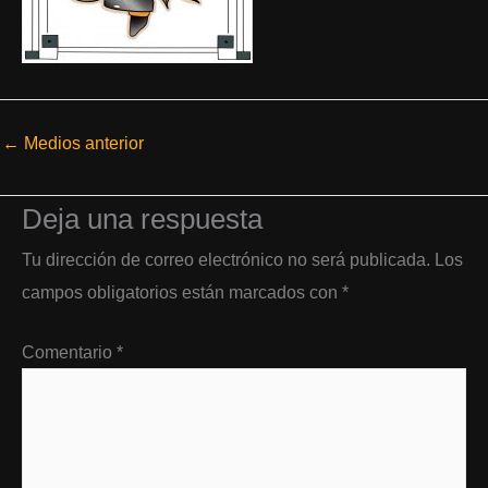
←
Medios anterior
Deja una respuesta
Tu dirección de correo electrónico no será publicada.
Los
campos obligatorios están marcados con
*
Comentario
*