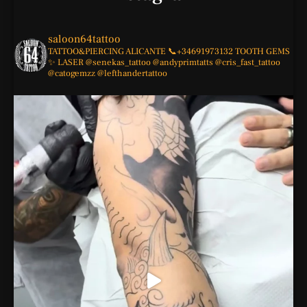
saloon64tattoo
TATTOO&PIERCING
ALICANTE
📞+34691973132
TOOTH GEMS
✨
LASER
@senekas_tattoo
@andyprimtatts
@cris_fast_tattoo
@catogemzz
@lefthandertattoo