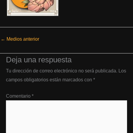
←
Medios anterior
Deja una respuesta
Tu dirección de correo electrónico no será publicada.
Los
campos obligatorios están marcados con
*
Comentario
*