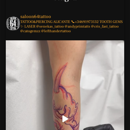
saloon64tattoo
TATTOO&PIERCING
ALICANTE
📞+34691973132
TOOTH GEMS
✨
LASER
@senekas_tattoo
@andyprimtatts
@cris_fast_tattoo
@catogemzz
@lefthandertattoo