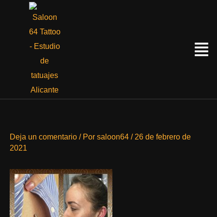
Ir
al
contenido
Menú
Deja un comentario
/ Por
saloon64
/
26 de febrero de
2021