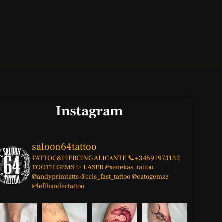
Instagram
saloon64tattoo
TATTOO&PIERCING
ALICANTE
📞+34691973132
TOOTH GEMS ✨
LASER
@senekas_tattoo
@andyprimtatts
@cris_fast_tattoo
@catogemzz
@lefthandertattoo