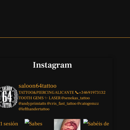
Instagram
saloon64tattoo
TATTOO&PIERCING
ALICANTE
📞+34691973132
TOOTH GEMS ✨
LASER
@senekas_tattoo
@andyprimtatts
@cris_fast_tattoo
@catogemzz
@lefthandertattoo